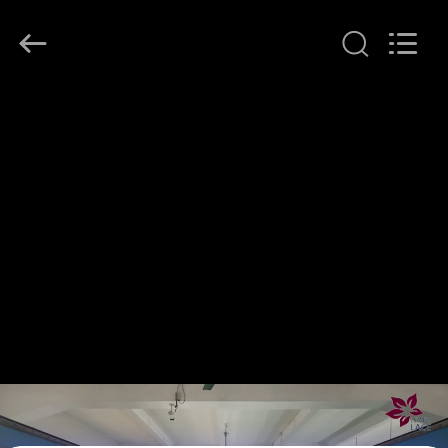
자.
Copyright
©
2021
-
2026
Guangzhou
홈
Leafy
Textiles
CO.,
Ltd..
All
제
Rights
Reserved.
품
소
개
회
사