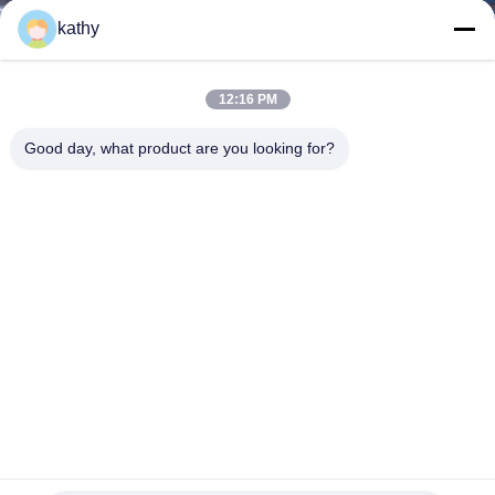
소
kathy
개
12:16 PM
공
Good day, what product are you looking for?
장
투
어
품
질
관
100% 폴리에스테르 수직 Mesh Sequin 蕾丝 织物 Holow-up
우아한 蕾丝 Fabic
리
번쩍이는 금속 조각 엠브로이드된 구성
2025-06-23