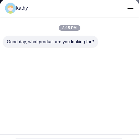
소
kathy
개
8:15 PM
공
Good day, what product are you looking for?
장
투
어
품
질
관
세킨 embroidery 직물 우아한 Lusiate 호흡 embroidered
리
renda 직물 반짝이는 잎 럭셔리 기회 직물