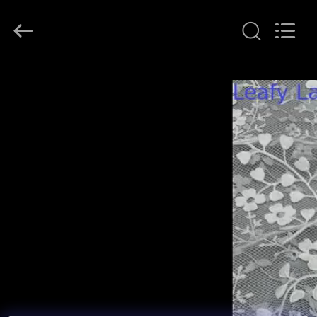
자.
Copyright
©
2021
-
2026
Guangzhou
홈
Leafy
Textiles
CO.,
Ltd..
All
제
Rights
Reserved.
품
소
개
회
사