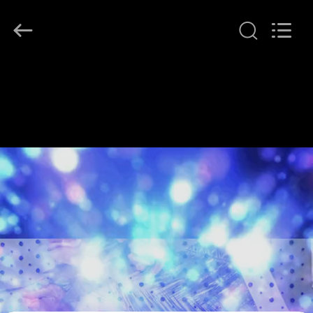
자.
Copyright
©
2021
-
2026
Guangzhou
홈
Leafy
Textiles
CO.,
Ltd..
All
제
Rights
Reserved.
품
소
개
회
사