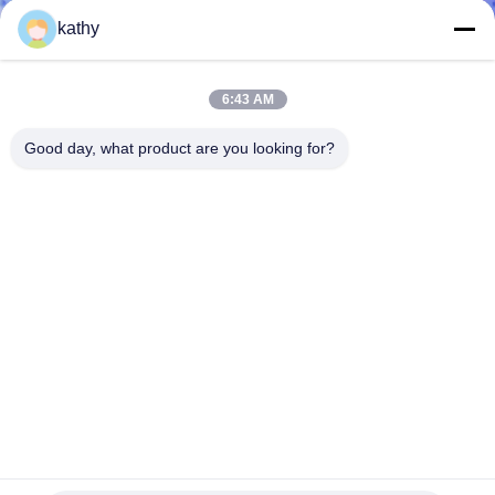
소
kathy
개
6:43 AM
공
Good day, what product are you looking for?
장
투
어
품
질
관
3D 꽃 코바늘뜨기 구성 포일 코팅된 과장 아이들 드레스 레이
리
스를 찌르세요