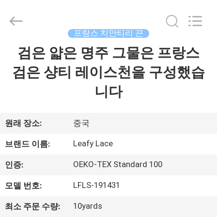
자.
Copyright
©
2021
프랑스 치안티리 끈
-
2026
Guangzhou
검은 얇은 명주 그물은 프랑스
홈
Leafy
Textiles
CO.,
검은 샹티 레이스천을 구성했습
Ltd..
All
제
Rights
니다
Reserved.
품
소
원래 장소:
중국
개
Leafy Lace
브랜드 이름:
OEKO-TEX Standard 100
인증:
회
LFLS-191431
모델 번호:
사
10yards
최소 주문 수량: