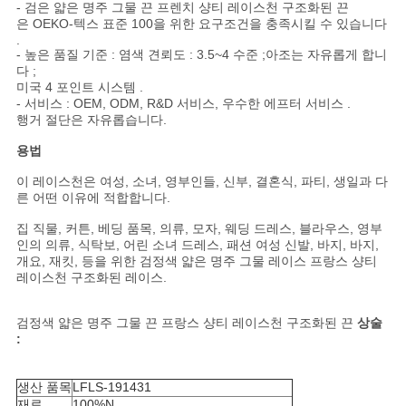
- 검은 얇은 명주 그물 끈 프렌치 샹티 레이스천 구조화된 끈
은 OEKO-텍스 표준 100을 위한 요구조건을 충족시킬 수 있습니다
사
.
- 높은 품질 기준 : 염색 견뢰도 : 3.5~4 수준 ;아조는 자유롭게 합니
이
다 ;
미국 4 포인트 시스템 .
- 서비스 : OEM, ODM, R&D 서비스, 우수한 에프터 서비스 .
트
행거 절단은 자유롭습니다.
맵
용법
이 레이스천은 여성, 소녀, 영부인들, 신부, 결혼식, 파티, 생일과 다
른 어떤 이유에 적합합니다.
개
집 직물, 커튼, 베딩 품목, 의류, 모자, 웨딩 드레스, 블라우스, 영부
인
인의 의류, 식탁보, 어린 소녀 드레스, 패션 여성 신발, 바지, 바지,
개요, 재킷, 등을 위한 검정색 얇은 명주 그물 레이스 프랑스 샹티
정
레이스천 구조화된 레이스.
보
검정색 얇은 명주 그물 끈 프랑스 샹티 레이스천 구조화된 끈
상술
:
보
호
생산 품목
LFLS-191431
재료
100%N