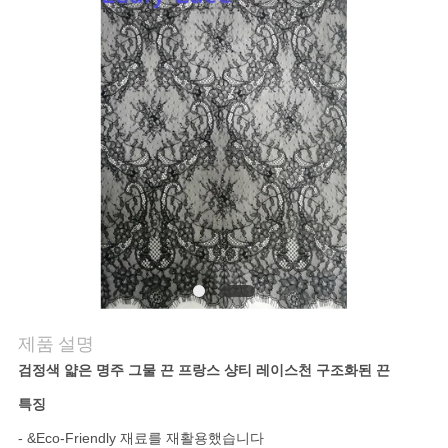
연
락
처
뉴
스
견
적
제품 설명
검정색 얇은 명주 그물 끈 프랑스 샹티 레이스천 구조화된 끈
요
특징
청
- &Eco-Friendly 재료를 재활용했습니다