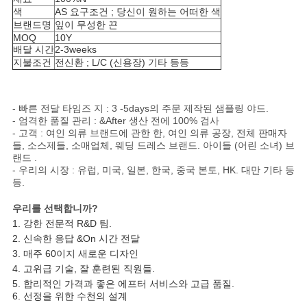
정
색
AS 요구조건 ; 당신이 원하는 어떠한 색
브랜드명
잎이 무성한 끈
MOQ
10Y
책
배달 시간
2-3weeks
지불조건
전신환 ; L/C (신용장) 기타 등등
- 빠른 전달 타임즈 지 : 3 -5days의 주문 제작된 샘플링 야드.
- 엄격한 품질 관리 : &After 생산 전에 100% 검사
- 고객 : 여인 의류 브랜드에 관한 한, 여인 의류 공장, 전체 판매자
들, 소스제들, 소매업체, 웨딩 드레스 브랜드. 아이들 (어린 소녀) 브
랜드 .
- 우리의 시장 : 유럽, 미국, 일본, 한국, 중국 본토, HK. 대만 기타 등
등.
우리를 선택합니까?
1. 강한 전문적 R&D 팀.
2. 신속한 응답 &On 시간 전달
3. 매주 60이지 새로운 디자인
4. 고위급 기술, 잘 훈련된 직원들.
5. 합리적인 가격과 좋은 에프터 서비스와 고급 품질.
6. 선정을 위한 수천의 설계