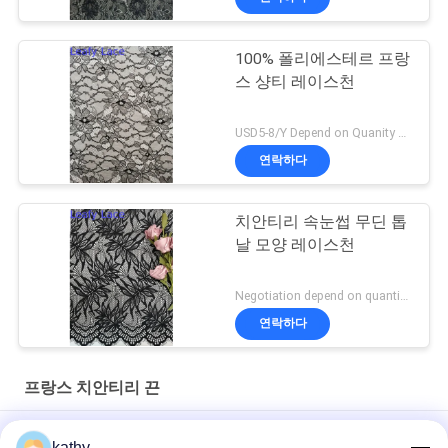
100% 폴리에스테르 프랑
스 샹티 레이스천
USD5-8/Y Depend on Quanity MOQ:10yards
연락하다
치안티리 속눈썹 무딘 톱
날 모양 레이스천
Negotiation depend on quantity MOQ:10yards
연락하다
프랑스 치안티리 끈
드레스를 편평하게 하기 위한 하늘빛 얇은 명주 그물 프랑스 샹티
kathy