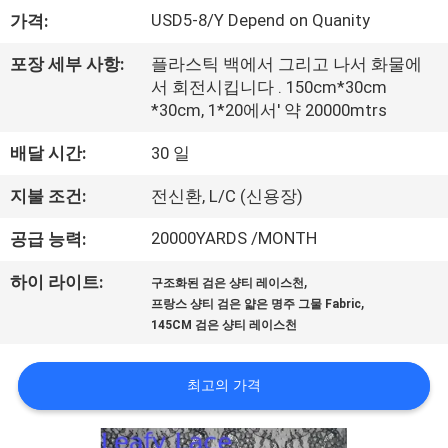
소
USD5-8/Y Depend on Quanity
가격:
개
포장 세부 사항:
플라스틱 백에서 그리고 나서 화물에
서 회전시킵니다 . 150cm*30cm
공
*30cm, 1*20에서' 약 20000mtrs
장
배달 시간:
30 일
투
지불 조건:
전신환, L/C (신용장)
어
20000YARDS /MONTH
공급 능력:
,
하이 라이트:
구조화된 검은 샹티 레이스천
품
,
프랑스 샹티 검은 얇은 명주 그물 Fabric
145CM 검은 샹티 레이스천
질
관
최고의 가격
리