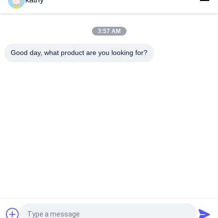
레이스천
무딘 톱날 모양과 프랑스 샹티 속눈썹 금속성 레이스천
3:57 AM
프랑스 샹티 속눈썹 금속성 루렉스 무딘 톱날 모양 레이스천
Good day, what product are you looking for?
모든
엠브로이드된 레이스
번쩍이는 금속 조각 
천
엠브로이드된 구성
코드화된 레이스천
3D 꽃 레이스천
폴리에스테르 끈 정
엠브로이드된 작은 
비
구멍 구성
스트레치 레이스 구
얇은 명주 그물 망조
성
직
견적 요청