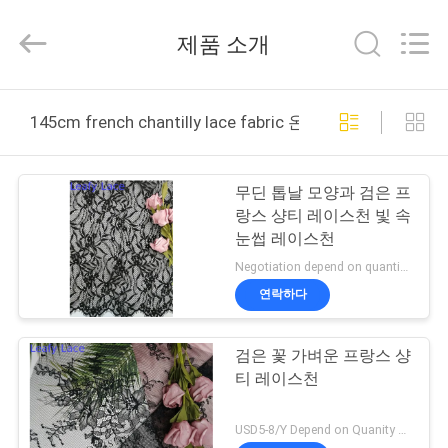
자.
Copyright
제품 소개
©
2021
-
2026
Guangzhou
홈
Leafy
Textiles
145cm french chantilly lace fabric 온라인 제조
CO.,
Ltd..
All
제
Rights
Reserved.
무딘 톱날 모양과 검은 프
품
랑스 샹티 레이스천 빛 속
눈썹 레이스천
소
Negotiation depend on quantity MOQ:10yards
개
연락하다
검은 꽃 가벼운 프랑스 샹
회
티 레이스천
사
USD5-8/Y Depend on Quanity MOQ:10yards