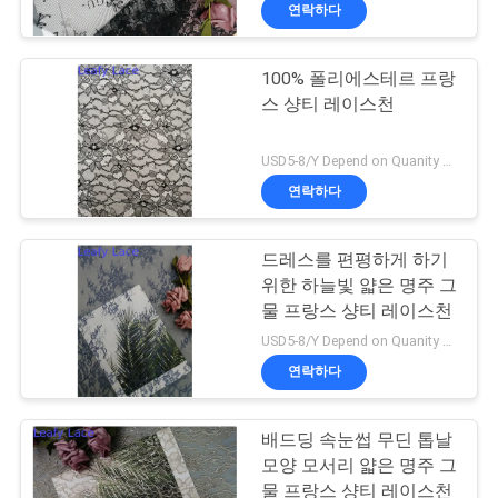
소
연락하다
개
100% 폴리에스테르 프랑
스 샹티 레이스천
공
장
USD5-8/Y Depend on Quanity MOQ:10yards
연락하다
투
어
드레스를 편평하게 하기
위한 하늘빛 얇은 명주 그
물 프랑스 샹티 레이스천
품
USD5-8/Y Depend on Quanity MOQ:10yards
질
연락하다
관
배드딩 속눈썹 무딘 톱날
리
모양 모서리 얇은 명주 그
물 프랑스 샹티 레이스천