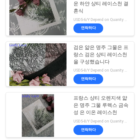
운 하얀 샹티 레이스천 결
혼식
사
USD5-6/Y Depend on Quanity MOQ:10yards
이
연락하다
트
검은 얇은 명주 그물은 프
맵
랑스 검은 샹티 레이스천
을 구성했습니다
개
USD5-8/Y Depend on Quanity MOQ:10yards
연락하다
인
정
프랑스 샹티 오렌지색 얇
은 명주 그물 루렉스 금속
보
성 은 이온 레이스천
보
USD5-8/Y Depend on Quanity MOQ:10yards
연락하다
호