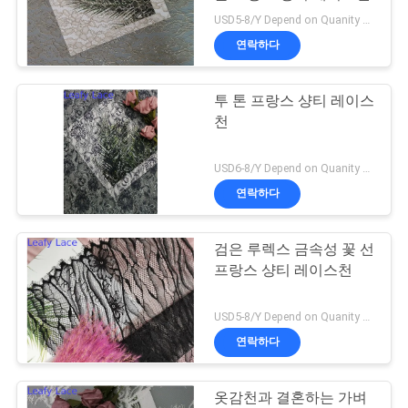
USD5-8/Y Depend on Quanity MOQ:10yards
연
연락하다
락
투 톤 프랑스 샹티 레이스
처
천
뉴
USD6-8/Y Depend on Quanity MOQ:10yards
연락하다
스
검은 루렉스 금속성 꽃 선
견
프랑스 샹티 레이스천
적
USD5-8/Y Depend on Quanity MOQ:10yards
요
연락하다
청
옷감천과 결혼하는 가벼