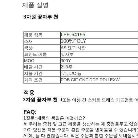
제품 설명
3차원 꽃자루 천
LFE-64195
제품 항목
100%POLY
소재
색상
AS 요구 사항
브랜드 이름
잎자루
MOQ
300Y
배달 시간
2~3주
지불 기간
T/T, L/C 등
가격 조건
FOB CIF CNF DDP DDU EXW
적용
3차원 꽃자루 천
f
또는 여성 긴 스커트 드레스 가드먼트 어린
FAQ:
1질문: 제품의 품질은 어떨까요?
A: 우리는 중형 및 고급 제품을 생산하는 데 중점을두고 있습
2.Q: 당신은 작은 주문과 혼합 주문을 받아들일 수 있습니까
A: 예, 둘 다 괜찮습니다. 작은 주문과 혼합 주문을 보내십시