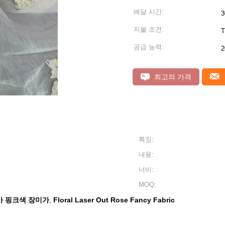
배달 시간:
지불 조건:
T
공급 능력:
2
최고의 가격
특징:
내용:
너비:
MOQ:
가 핑크색 장미가
Floral Laser Out Rose Fancy Fabric
,