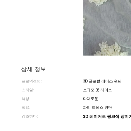
상세 정보
프로덕션명:
3D 플로럴 레이스 원단
스타일:
소규모 꽃 레이스
색상:
다채로운
적용:
파티 드레스 원단
강조하다:
3D 레이저로 핑크색 장미