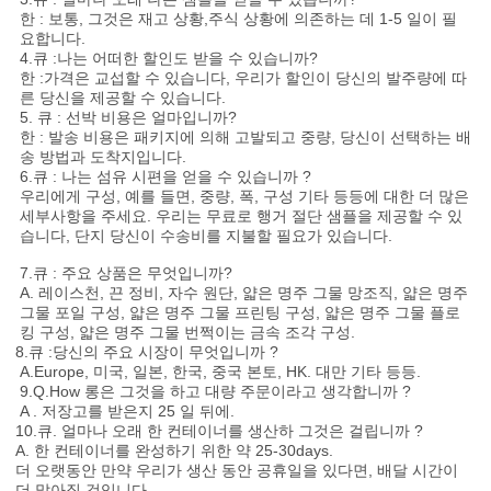
한 : 보통, 그것은 재고 상황,주식 상황에 의존하는 데 1-5 일이 필
요합니다.
4.큐 :나는 어떠한 할인도 받을 수 있습니까?
한 :가격은 교섭할 수 있습니다, 우리가 할인이 당신의 발주량에 따
른 당신을 제공할 수 있습니다.
5. 큐 : 선박 비용은 얼마입니까?
한 : 발송 비용은 패키지에 의해 고발되고 중량, 당신이 선택하는 배
송 방법과 도착지입니다.
6.큐 : 나는 섬유 시편을 얻을 수 있습니까 ?
우리에게 구성, 예를 들면, 중량, 폭, 구성 기타 등등에 대한 더 많은
세부사항을 주세요. 우리는 무료로 행거 절단 샘플을 제공할 수 있
습니다, 단지 당신이 수송비를 지불할 필요가 있습니다.
7.큐 : 주요 상품은 무엇입니까?
A. 레이스천, 끈 정비, 자수 원단, 얇은 명주 그물 망조직, 얇은 명주
그물 포일 구성, 얇은 명주 그물 프린팅 구성, 얇은 명주 그물 플로
킹 구성, 얇은 명주 그물 번쩍이는 금속 조각 구성.
8.큐 :당신의 주요 시장이 무엇입니까 ?
A.Europe, 미국, 일본, 한국, 중국 본토, HK. 대만 기타 등등.
9.Q.How 롱은 그것을 하고 대량 주문이라고 생각합니까 ?
A . 저장고를 받은지 25 일 뒤에.
10.큐. 얼마나 오래 한 컨테이너를 생산하 그것은 걸립니까 ?
A. 한 컨테이너를 완성하기 위한 약 25-30days.
더 오랫동안 만약 우리가 생산 동안 공휴일을 있다면, 배달 시간이
더 많아질 것입니다.