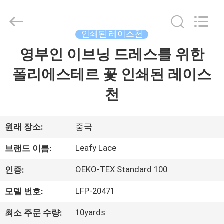
자.
Copyright
©
2021
인쇄된 레이스천
-
2026
Guangzhou
영부인 이브닝 드레스를 위한
홈
Leafy
Textiles
CO.,
폴리에스테르 꽃 인쇄된 레이스
Ltd..
All
제
Rights
천
Reserved.
품
소
원래 장소:
중국
개
Leafy Lace
브랜드 이름:
OEKO-TEX Standard 100
인증:
회
LFP-20471
모델 번호:
사
10yards
최소 주문 수량: