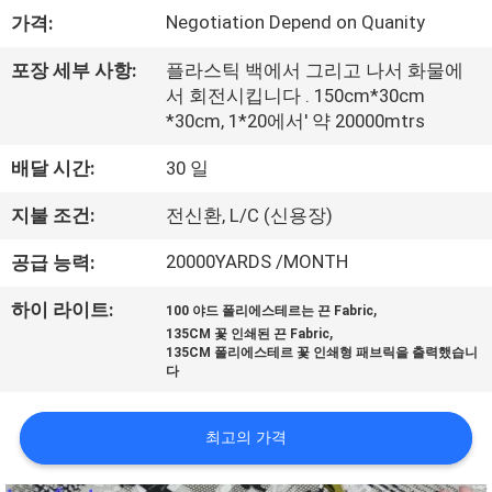
소
Negotiation Depend on Quanity
가격:
개
포장 세부 사항:
플라스틱 백에서 그리고 나서 화물에
서 회전시킵니다 . 150cm*30cm
공
*30cm, 1*20에서' 약 20000mtrs
장
배달 시간:
30 일
투
지불 조건:
전신환, L/C (신용장)
어
20000YARDS /MONTH
공급 능력:
,
하이 라이트:
100 야드 폴리에스테르는 끈 Fabric
품
,
135CM 꽃 인쇄된 끈 Fabric
135CM 폴리에스테르 꽃 인쇄형 패브릭을 출력했습니
질
다
관
최고의 가격
리