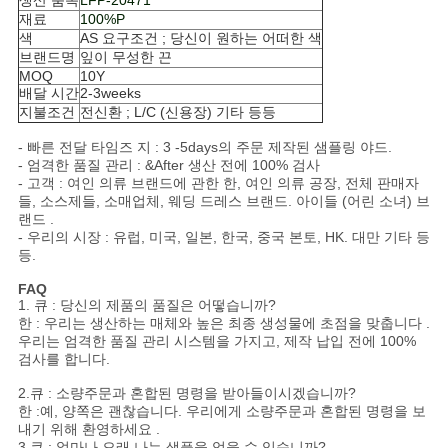
생산 품목
LFP-20471
정
재료
100%P
색
AS 요구조건 ; 당신이 원하는 어떠한 색
책
브랜드명
잎이 무성한 끈
MOQ
10Y
배달 시간
2-3weeks
지불조건
전신환 ; L/C (신용장) 기타 등등
- 빠른 전달 타임즈 지 : 3 -5days의 주문 제작된 샘플링 야드.
- 엄격한 품질 관리 : &After 생산 전에 100% 검사
- 고객 : 여인 의류 브랜드에 관한 한, 여인 의류 공장, 전체 판매자
들, 소스제들, 소매업체, 웨딩 드레스 브랜드. 아이들 (어린 소녀) 브
랜드 .
- 우리의 시장 : 유럽, 미국, 일본, 한국, 중국 본토, HK. 대만 기타 등
등.
FAQ
1. 큐 : 당신의 제품의 품질은 어떻습니까?
한 : 우리는 생산하는 매체와 높은 최종 생성물에 초점을 맞춥니다 .
우리는 엄격한 품질 관리 시스템을 가지고, 제작 납입 전에 100%
검사를 합니다.
2.큐 : 소량주문과 혼합된 명령을 받아들이시겠습니까?
한 :예, 양쪽은 괜찮습니다. 우리에게 소량주문과 혼합된 명령을 보
내기 위해 환영하세요 .
3.큐 : 얼마나 오래 나는 샘플을 얻을 수 있습니까?