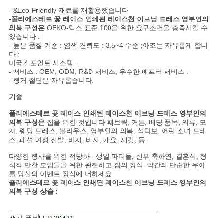
- &Eco-Friendly 재료를 재활용했습니다
사
-폴리에스테르 꽃 레이스 인쇄된 레이스천 이브닝 드레스 영부인의
의복 구성은
OEKO-텍스 표준 100을 위한 요구조건을 충족시킬 수
이
있습니다 .
- 높은 품질 기준 : 염색 견뢰도 : 3.5~4 수준 ;아조는 자유롭게 합니
다 ;
트
미국 4 포인트 시스템 .
- 서비스 : OEM, ODM, R&D 서비스, 우수한 에프터 서비스 .
맵
- 행거 절단은 자유롭습니다.
기술
개
폴리에스테르 꽃 레이스 인쇄된 레이스천 이브닝 드레스 영부인의
의복 구성은
집을 위한 것입니다 훼브릭, 커튼, 베딩 품목, 의류, 모
인
자, 웨딩 드레스, 블라우스, 영부인의 의복, 식탁보, 어린 소녀 드레
스, 패션 여성 신발, 바지, 바지, 개요, 재킷, 등.
정
다양한 행사를 위한 적당하 - 생일 파티들, 신부 축하연, 결혼식, 형
식적 만찬 모임들을 위한 완전하고 집의 장식. 약간의 단순한 우아
보
를 당신의 이벤트 장식에 더하세요
폴리에스테르 꽃 레이스 인쇄된 레이스천 이브닝 드레스 영부인의
보
의복 구성 상술 :
호