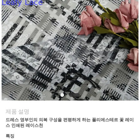
연
락
처
뉴
스
견
적
제품 설명
요
드레스 영부인의 의복 구성을 편평하게 하는 폴리에스테르 꽃 레이
스 인쇄된 레이스천
청
특징