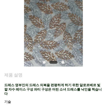
연
락
처
뉴
스
견
제품 설명
적
드레스 영부인의 드레스 의복을 편평하게 하기 위한 알로르베르 빛
요
깔 자수 레이스 구성 파티 구성은 어린 소녀 드레스를 낙인을 찍습니
다
청
기술