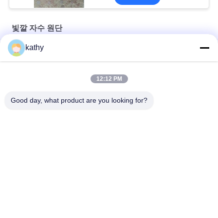
빛깔 자수 원단
kathy
기하학적 패턴 끈 빛깔 자수 원단 번쩍이는 금속 조각 보일
Floral Lace Colored Embroidery Fabric Women Garment Cloth
12:12 PM
어린 소녀 드레스를 위한 별 모양 루렉스 금속성 빛깔 자수 원단
Good day, what product are you looking for?
모든
엠브로이드된 레이스
번쩍이는 금속 조각 
천
엠브로이드된 구성
코드화된 레이스천
3D 꽃 레이스천
폴리에스테르 끈 정
엠브로이드된 작은 
비
구멍 구성