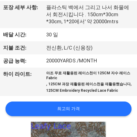
소
포장 세부 사항:
플라스틱 백에서 그리고 나서 화물에
개
서 회전시킵니다 . 150cm*30cm
*30cm, 1*20에서' 약 20000mtrs
공
배달 시간:
30 일
장
지불 조건:
전신환, L/C (신용장)
투
20000YARDS /MONTH
공급 능력:
어
하이 라이트:
아조 무료 재활용된 레이스천이 125CM 자수 레이스
Fabric
,
,
125CM 과장 재활용된 레이스천을 재활용했습니다
품
125CM Embroidery Recycled Lace Fabric
질
최고의 가격
관
리