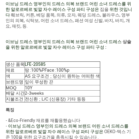
이브닝 드레스 영부인의 드레스 의복 브랜드 어린 소녀 드레스를 위
한 알로르베르 빛깔 자수 레이스 구성 파티 구성은
집을
위한 것입니
사
다
훼브릭, 커튼, 베딩 품목, 의류, 모자, 웨딩 드레스, 블라우스, 영부
인의 의복, 식탁보, 어린 소녀 드레스, 패션 여성 신발, 바지, 바지, 개
이
요, 재킷, 등.
트
이브닝 드레스 영부인의 드레스 의복 브랜드 어린 소녀 드레스
상술
을 위한 알로르베르 빛깔 자수 레이스 구성 파티 구성
:
맵
생산 품목
LFE-20585
개
재료
땅 :100%PFace :100%p
색
AS 요구조건 ; 당신이 원하는 어떠한 색
인
브랜드명
잎이 무성한 끈
MOQ
10Y
배달 시간
2-3weeks
정
지불조건
전신환 ; L/C (신용장) 기타 등등
보
특징
보
- &Eco-Friendly 재료를 재활용했습니다
-
이브닝 드레스 영부인의 드레스 의복 브랜드 어린 소녀 드레스를
호
위한 알로르베르 빛깔 자수 레이스 구성 파티 구성은
OEKO-텍스 기
준 100을 위한 요구조건을 충족시킬 수 있습니다 .