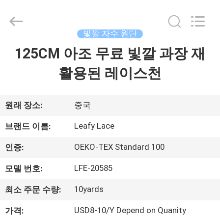
자.
Copyright
©
2021
빛깔 자수 원단
-
2026
Guangzhou
125CM 아조 무료 빛깔 과장 재
홈
Leafy
Textiles
CO.,
활용된 레이스천
Ltd..
All
제
Rights
Reserved.
품
원래 장소:
중국
소
Leafy Lace
브랜드 이름:
개
OEKO-TEX Standard 100
인증:
LFE-20585
모델 번호:
회
10yards
최소 주문 수량:
사
USD8-10/Y Depend on Quanity
가격: