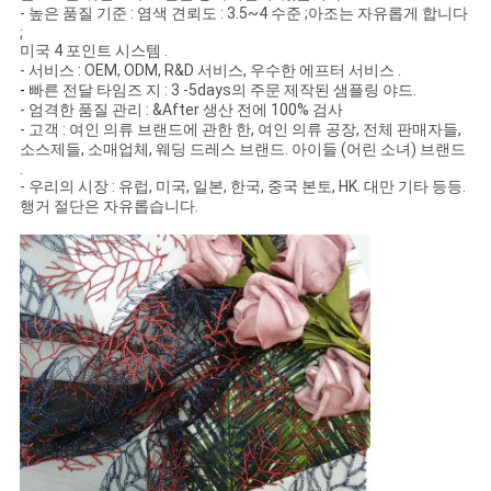
- 높은 품질 기준 : 염색 견뢰도 : 3.5~4 수준 ;아조는 자유롭게 합니다
정
;
미국 4 포인트 시스템 .
책
- 서비스 : OEM, ODM, R&D 서비스, 우수한 에프터 서비스 .
-
빠른 전달 타임즈 지 : 3 -5days의 주문 제작된 샘플링 야드.
- 엄격한 품질 관리 : &After 생산 전에 100% 검사
- 고객 : 여인 의류 브랜드에 관한 한, 여인 의류 공장, 전체 판매자들,
소스제들, 소매업체, 웨딩 드레스 브랜드. 아이들 (어린 소녀) 브랜드
.
- 우리의 시장 : 유럽, 미국, 일본, 한국, 중국 본토, HK. 대만 기타 등등.
행거 절단은 자유롭습니다.