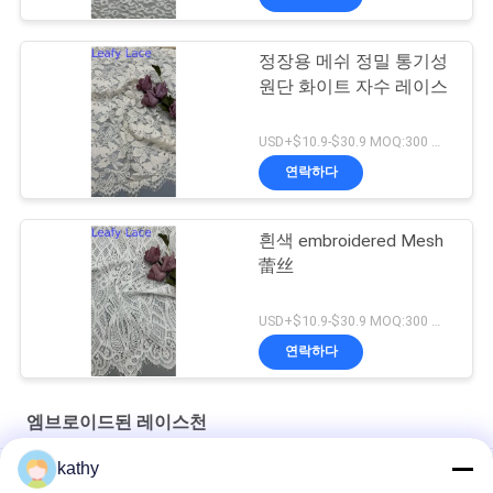
정장용 메쉬 정밀 통기성
원단 화이트 자수 레이스
USD+$10.9-$30.9 MOQ:300 야드
연락하다
흰색 embroidered Mesh
蕾丝
USD+$10.9-$30.9 MOQ:300 야드
연락하다
엠브로이드된 레이스천
kathy
랜스 직물 흰색 수직 랜스 직물 맞춤형 디자인