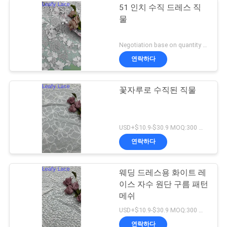
51 인치 수직 드레스 직
물
Negotiation base on quantity MOQ:15y
연락하다
꽃자루로 수직된 직물
USD+$10.9-$30.9 MOQ:300 야드
연락하다
웨딩 드레스용 화이트 레
이스 자수 원단 구름 패턴
메쉬
USD+$10.9-$30.9 MOQ:300 야드
연락하다