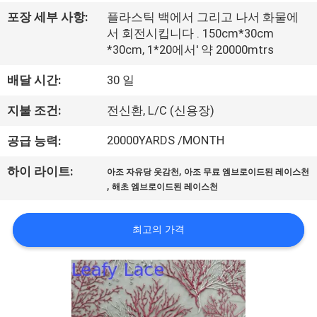
소
포장 세부 사항:
플라스틱 백에서 그리고 나서 화물에
개
서 회전시킵니다 . 150cm*30cm
*30cm, 1*20에서' 약 20000mtrs
공
배달 시간:
30 일
장
지불 조건:
전신환, L/C (신용장)
투
20000YARDS /MONTH
공급 능력:
어
,
하이 라이트:
아조 자유당 옷감천
아조 무료 엠브로이드된 레이스천
,
해초 엠브로이드된 레이스천
품
최고의 가격
질
관
리