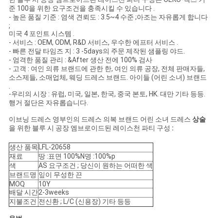
준 100을 위한 요구조건을 충족시킬 수 있습니다 .
사
- 높은 품질 기준 : 염색 견뢰도 : 3.5~4 수준 ;아조는 자유롭게 합니다
;
미국 4 포인트 시스템 .
이
- 서비스 : OEM, ODM, R&D 서비스, 우수한 에프터 서비스 .
- 빠른 전달 타임즈 지 : 3 -5days의 주문 제작된 샘플링 야드.
트
- 엄격한 품질 관리 : &After 생산 전에 100% 검사
- 고객 : 여인 의류 브랜드에 관한 한, 여인 의류 공장, 전체 판매자들,
맵
소스제들, 소매업체, 웨딩 드레스 브랜드. 아이들 (어린 소녀) 브랜드
.
-우리의 시장 : 유럽, 미국, 일본, 한국, 중국 본토, HK. 대만 기타 등등.
행거 절단은 자유롭습니다.
개
이브닝 드레스 영부인의 드레스 의복 브랜드 어린 소녀 드레스
상술
을 위한 블루 시 공장 엠브로이드된 레이스천 파티 구성
:
인
생산 품목
LFL-20658
정
재료
땅 :표면 100%N명 :100%p
색
AS 요구조건 ; 당신이 원하는 어떠한 색
보
브랜드명
잎이 무성한 끈
MOQ
10Y
보
배달 시간
2-3weeks
지불조건
전신환 ; L/C (신용장) 기타 등등
호