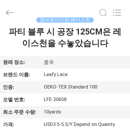
자.
Copyright
©
2021
엠브로이드된 레이스천
-
2026
Guangzhou
파티 블루 시 공장 125CM은 레
홈
Leafy
Textiles
CO.,
이스천을 수놓았습니다
Ltd..
All
제
Rights
Reserved.
품
원래 장소:
중국
소
Leafy Lace
브랜드 이름:
개
OEKO-TEX Standard 100
인증:
LFE-20658
모델 번호:
회
10yards
최소 주문 수량:
사
USD3.5-5.5/Y Depend on Quanity
가격: