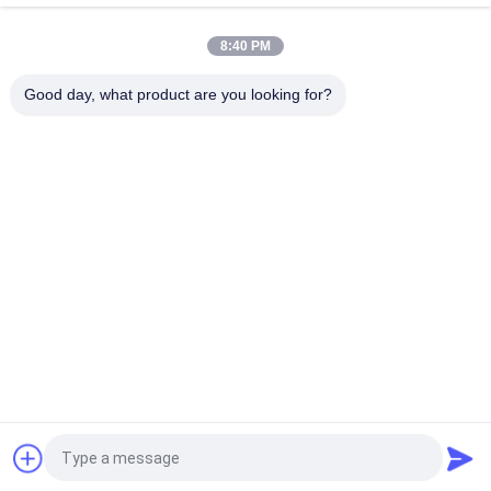
고급 자수 레이스 원단 좋은 품질의 꽃무늬 아름다움 드레스
8:40 PM
나일론 폴리에스테르는 레이스천을 수놓았습니다
Good day, what product are you looking for?
모든
엠브로이드된 레이스
번쩍이는 금속 조각 
천
엠브로이드된 구성
코드화된 레이스천
3D 꽃 레이스천
폴리에스테르 끈 정
엠브로이드된 작은 
비
구멍 구성
스트레치 레이스 구
얇은 명주 그물 망조
성
직
견적 요청