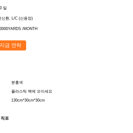
0 일
전신환, L/C (신용장)
0000YARDS /MONTH
지금 연락
분홍색
플라스틱 백에 모이세요
130cm*30cm*30cm
 직포