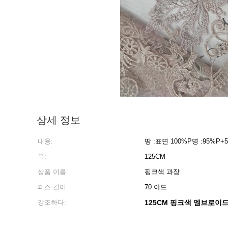
상세 정보
내용:
땅 :표면 100%P명 :95%P+5%
폭:
125CM
상품 이름:
핑크색 과장
피스 길이:
70 야드
강조하다:
125CM 핑크색 엠브로이