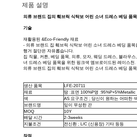
제품 설명
의류 브랜드 집의 훼브릭 식탁보 어린 소녀 드레스 베딩 품
기술
재활용된 &Eco-Friendly 재료
- 의류 브랜드 집 훼브릭 식탁보 어린 소녀 드레스 베딩 품목
행거 절단은 자유롭습니다.
집 직물, 커튼, 베딩 품목, 의류, 모자, 웨딩 드레스, 블라우
녀 드레스 베딩 품목을 위한 핑크색 엠브로이드된 레이스천.
의류 브랜드 집의 훼브릭 식탁보 어린 소녀 드레스 베딩 품
생산 품목
LFE-20711
재료
땅 :표면 100%P명 :95%P+5%Metallic
색
AS 요구조건 ; 당신이 원하는 어떠한 
브랜드명
잎이 무성한 끈
MOQ
10Y
배달 시간
2-3weeks
지불조건
전신환 ; L/C (신용장) 기타 등등
장점