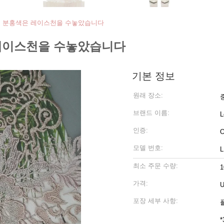
직포 분홍색은 레이스천을 수놓았습니다
 레이스천을 수놓았습니다
기본 정보
원래 장소:
브랜드 이름:
L
인증:
O
모델 번호:
L
최소 주문 수량:
1
가격:
U
포장 세부 사항:
플
*